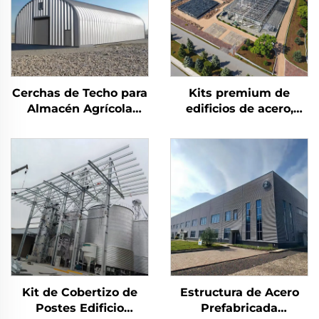
Cerchas de Techo para
Kits premium de
Almacén Agrícola
edificios de acero,
Edificio de Almacén de
oficina industrial y
Metal Cobertizo de
edificios para
Acero Edificio de
almacenes, costo de
Almacenamiento de
edificios de acero
Acero Duradero
Kit de Cobertizo de
Estructura de Acero
Postes Edificio
Prefabricada