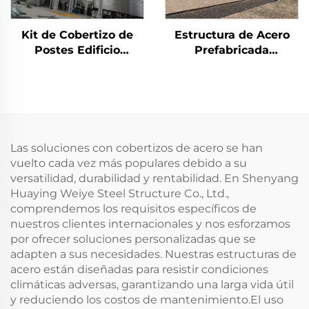
Kit de Cobertizo de
Estructura de Acero
Postes Edificio
Prefabricada
Almacén Prefabricado
Resistente a
Panel Sándwich
Terremotos
Estructura de Acero
Construcción de
Edificio de Acero (4)
Escuela de Múltiples
Plantas Ignífuga
Edificio de Acero
Las soluciones con cobertizos de acero se han
vuelto cada vez más populares debido a su
versatilidad, durabilidad y rentabilidad. En Shenyang
Huaying Weiye Steel Structure Co., Ltd.,
comprendemos los requisitos específicos de
nuestros clientes internacionales y nos esforzamos
por ofrecer soluciones personalizadas que se
adapten a sus necesidades. Nuestras estructuras de
acero están diseñadas para resistir condiciones
climáticas adversas, garantizando una larga vida útil
y reduciendo los costos de mantenimiento.El uso