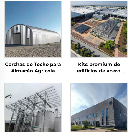
Cerchas de Techo para
Kits premium de
Almacén Agrícola
edificios de acero,
Edificio de Almacén de
oficina industrial y
Metal Cobertizo de
edificios para
Acero Edificio de
almacenes, costo de
Almacenamiento de
edificios de acero
Acero Duradero