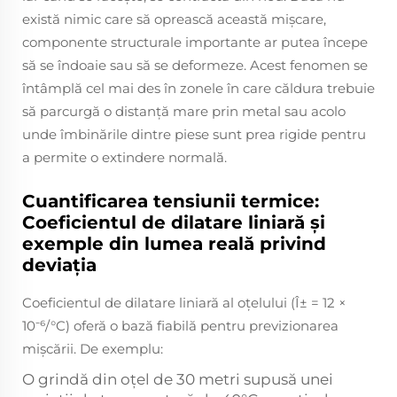
există nimic care să oprească această mișcare,
componente structurale importante ar putea începe
să se îndoaie sau să se deformeze. Acest fenomen se
întâmplă cel mai des în zonele în care căldura trebuie
să parcurgă o distanță mare prin metal sau acolo
unde îmbinările dintre piese sunt prea rigide pentru
a permite o extindere normală.
Cuantificarea tensiunii termice:
Coeficientul de dilatare liniară și
exemple din lumea reală privind
deviația
Coeficientul de dilatare liniară al oțelului (Î± = 12 ×
10⁻⁶/°C) oferă o bază fiabilă pentru previzionarea
mișcării. De exemplu:
O grindă din oțel de 30 metri supusă unei