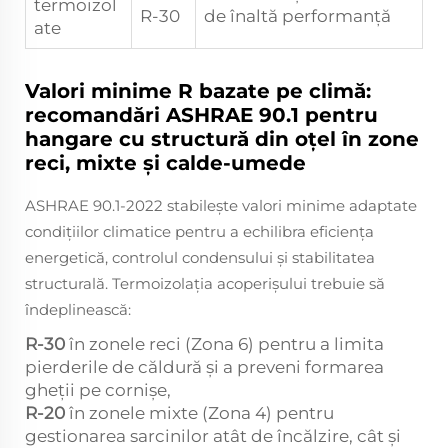
termoizol
R-30
de înaltă performanță
ate
Valori minime R bazate pe climă:
recomandări ASHRAE 90.1 pentru
hangare cu structură din oțel în zone
reci, mixte și calde-umede
ASHRAE 90.1-2022 stabilește valori minime adaptate
condițiilor climatice pentru a echilibra eficiența
energetică, controlul condensului și stabilitatea
structurală. Termoizolația acoperișului trebuie să
îndeplinească:
R-30
în zonele reci (Zona 6) pentru a limita
pierderile de căldură și a preveni formarea
gheții pe cornișe,
R-20
în zonele mixte (Zona 4) pentru
gestionarea sarcinilor atât de încălzire, cât și