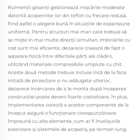
Rulmenții glisanți gestionează mișcările moderate
datorită acoperirilor lor din teflon cu frecare redusă,
fiind astfel o alegere bună în situațiile de expansiune
uniformă. Pentru structuri mai mari care trebuie să
se miște în mai multe direcții simultan, imbinările cu
rost sunt mai eficiente, deoarece creează de fapt o
separare fizică între diferitele părți ale clădirii,
utilizând materiale compresibile umplute cu chit.
Aceste două metode trebuie incluse încă de la faza
inițială de proiectare și nu adăugate ulterior,
deoarece încercarea de a le monta după începerea
construcției poate deveni foarte costisitoare. În plus,
implementarea corectă a acestor componente de la
început asigură o funcționare corespunzătoare
împreună cu alte elemente, cum ar fi învelișurile
exterioare și sistemele de acoperiș, pe termen lung.