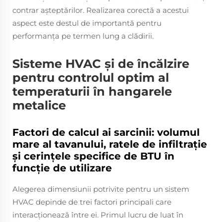
contrar așteptărilor. Realizarea corectă a acestui
aspect este destul de importantă pentru
performanța pe termen lung a clădirii.
Sisteme HVAC și de încălzire
pentru controlul optim al
temperaturii în hangarele
metalice
Factori de calcul ai sarcinii: volumul
mare al tavanului, ratele de infiltrație
și cerințele specifice de BTU în
funcție de utilizare
Alegerea dimensiunii potrivite pentru un sistem
HVAC depinde de trei factori principali care
interacționează între ei. Primul lucru de luat în