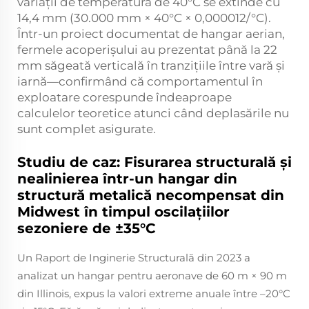
variații de temperatură de 40°C se extinde cu
14,4 mm (30.000 mm × 40°C × 0,000012/°C).
Într-un proiect documentat de hangar aerian,
fermele acoperișului au prezentat până la 22
mm săgeată verticală în tranzițiile între vară și
iarnă—confirmând că comportamentul în
exploatare corespunde îndeaproape
calculelor teoretice atunci când deplasările nu
sunt complet asigurate.
Studiu de caz: Fisurarea structurală și
nealinierea într-un hangar din
structură metalică necompensat din
Midwest în timpul oscilațiilor
sezoniere de ±35°C
Un Raport de Inginerie Structurală din 2023 a
analizat un hangar pentru aeronave de 60 m × 90 m
din Illinois, expus la valori extreme anuale între –20°C