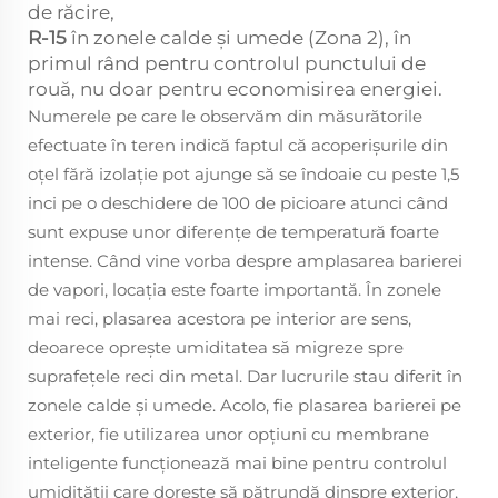
de răcire,
R-15
în zonele calde și umede (Zona 2), în
primul rând pentru controlul punctului de
rouă, nu doar pentru economisirea energiei.
Numerele pe care le observăm din măsurătorile
efectuate în teren indică faptul că acoperișurile din
oțel fără izolație pot ajunge să se îndoaie cu peste 1,5
inci pe o deschidere de 100 de picioare atunci când
sunt expuse unor diferențe de temperatură foarte
intense. Când vine vorba despre amplasarea barierei
de vapori, locația este foarte importantă. În zonele
mai reci, plasarea acestora pe interior are sens,
deoarece oprește umiditatea să migreze spre
suprafețele reci din metal. Dar lucrurile stau diferit în
zonele calde și umede. Acolo, fie plasarea barierei pe
exterior, fie utilizarea unor opțiuni cu membrane
inteligente funcționează mai bine pentru controlul
umidității care dorește să pătrundă dinspre exterior,