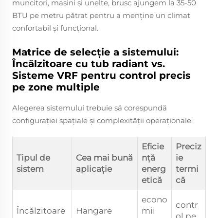
muncitori, mașini și unelte, brusc ajungem la 35-50
BTU pe metru pătrat pentru a menține un climat
confortabil și funcțional.
Matrice de selecție a sistemului:
Încălzitoare cu tub radiant vs.
Sisteme VRF pentru control precis
pe zone multiple
Alegerea sistemului trebuie să corespundă
configurației spațiale și complexității operaționale:
Eficie
Preciz
Tipul de
Cea mai bună
nță
ie
sistem
aplicație
energ
termi
etică
că
econo
contr
Încălzitoare
Hangare
mii
ol pe