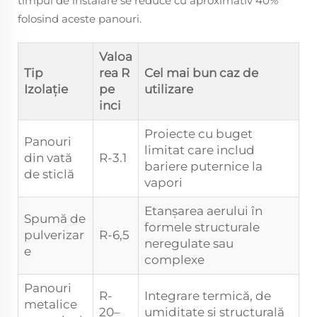
timpul de instalare se reduce cu aproximativ 40%
folosind aceste panouri.
Valoa
Tip
rea R
Cel mai bun caz de
Izolație
pe
utilizare
inci
Proiecte cu buget
Panouri
limitat care includ
din vată
R-3.1
bariere puternice la
de sticlă
vapori
Etanșarea aerului în
Spumă de
formele structurale
pulverizar
R-6,5
neregulate sau
e
complexe
Panouri
R-
Integrare termică, de
metalice
20–
umiditate și structurală