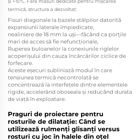
și +15°C. Fără măsuri dedicate pentru mișcarea
termică, structura a dezvoltat:
Fisuri diagonale la bazele stâlpilor datorită
expansiunii laterale împiedicate,
nealiniere de 18 mm la uși—făcând ca porțile
mari de acces să fie nefuncționale,
Ruperea buloanelor la conexiunile riglelor
acoperișului din cauza încărcărilor ciclice de
forfecare.
Aceste eșecuri subliniază modul în care
tensiunea termică necontrolată se
concentrează la interfețele dintre elementele
rigide, accelerând oboseala și reducând durata
de viață în exploatare.
Praguri de proiectare pentru
rosturile de dilatație: Când se
utilizează rulmenți glisanți versus
rosturi cu joc în halele din oțel