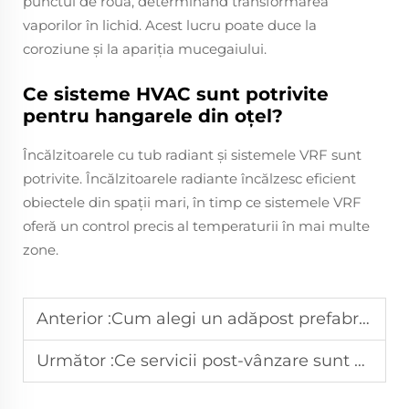
punctul de rouă, determinând transformarea
vaporilor în lichid. Acest lucru poate duce la
coroziune și la apariția mucegaiului.
Ce sisteme HVAC sunt potrivite
pentru hangarele din oțel?
Încălzitoarele cu tub radiant și sistemele VRF sunt
potrivite. Încălzitoarele radiante încălzesc eficient
obiectele din spații mari, în timp ce sistemele VRF
oferă un control precis al temperaturii în mai multe
zone.
Anterior :
Cum alegi un adăpost prefabricat care rezistă la vânturi puternice?
Următor :
Ce servicii post-vânzare sunt oferite pentru depozitele prefabricate de vânzare?