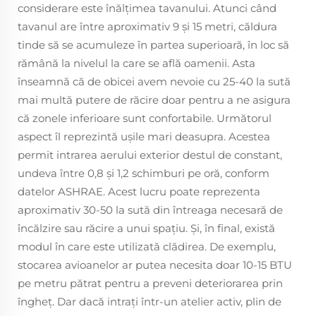
considerare este înălțimea tavanului. Atunci când
tavanul are între aproximativ 9 și 15 metri, căldura
tinde să se acumuleze în partea superioară, în loc să
rămână la nivelul la care se află oamenii. Asta
înseamnă că de obicei avem nevoie cu 25-40 la sută
mai multă putere de răcire doar pentru a ne asigura
că zonele inferioare sunt confortabile. Următorul
aspect îl reprezintă ușile mari deasupra. Acestea
permit intrarea aerului exterior destul de constant,
undeva între 0,8 și 1,2 schimburi pe oră, conform
datelor ASHRAE. Acest lucru poate reprezenta
aproximativ 30-50 la sută din întreaga necesară de
încălzire sau răcire a unui spațiu. Și, în final, există
modul în care este utilizată clădirea. De exemplu,
stocarea avioanelor ar putea necesita doar 10-15 BTU
pe metru pătrat pentru a preveni deteriorarea prin
îngheț. Dar dacă intrați într-un atelier activ, plin de