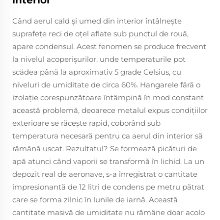
interior
Când aerul cald și umed din interior întâlnește
suprafețe reci de oțel aflate sub punctul de rouă,
apare condensul. Acest fenomen se produce frecvent
la nivelul acoperișurilor, unde temperaturile pot
scădea până la aproximativ 5 grade Celsius, cu
niveluri de umiditate de circa 60%. Hangarele fără o
izolație corespunzătoare întâmpină în mod constant
această problemă, deoarece metalul expus condițiilor
exterioare se răcește rapid, coborând sub
temperatura necesară pentru ca aerul din interior să
rămână uscat. Rezultatul? Se formează picături de
apă atunci când vaporii se transformă în lichid. La un
depozit real de aeronave, s-a înregistrat o cantitate
impresionantă de 12 litri de condens pe metru pătrat
care se forma zilnic în lunile de iarnă. Această
cantitate masivă de umiditate nu rămâne doar acolo