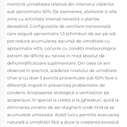
mențină umiditatea relativă din interiorul clădirilor
sub aproximativ 50%. De asemenea, atelierele și alte
zone cu activitate intensă necesită o atenție
deosebită. Configurațiile de ventilare transversală
care asigură aproximativ 1,5 schimburi de aer pe oră
pot reduce acumularea ascunsă de umiditate cu
aproximativ 40%. Locurile cu condiții meteorologice
extrem de dificile au nevoie în mod absolut de
dehumidificatoare suplimentare. Din ceea ce am
observat în practică, scăderea nivelului de umiditate
chiar și cu doar 5 puncte procentuale sub 60% face o
diferență majoră în prevenirea problemelor de
condens. Amplasarea strategică a ventilațiilor pe
acoperișuri, în special la creste și la jgheaburi, ajută la
eliminarea zonelor de aer stagnant unde tind să se
acumuleze umezeala. Acest lucru permite evacuarea
naturală a umidității fără a duce la creșterea excesivă