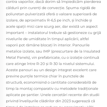
contra vaporilor, dacă dorim să împiedicăm pierderea
căldurii prin curenți de convecție. Spuma rigidă de
poliuretan pulverizată oferă o valoare superioară de
izolare, de aproximativ R-6,5 pe inch, și închide și
acele spații mici care scurg aer, dar există un aspect
important – instalatorul trebuie să gestioneze cu grijă
nivelurile de umiditate în timpul aplicării, altfel
vaporii pot rămâne blocați în interior. Panourile
metalice izolate, sau IMP (prescurtare de la Insulated
Metal Panels), vin prefabricate, cu o izolație continuă
care atinge între R-20 și R-30 la nivelul sistemului.
Aceste panouri au un design integrat excelent care
previne punțile termice chiar în punctele de
structură, economisind o cantitate considerabilă de
timp la montaj comparativ cu metodele tradiționale
aplicate pe șantier. Unele cercetări recente din studii
privind învelișurile clădirilor din 2023 sugerează că