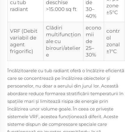
cu tub
deschise
de
zone
radiant
>15.000 sq ft
30–
±5°C
40%
Clădiri
econo
VRF (Debit
contr
multifuncțion
mii
variabil de
ol
ale cu
de
agent
zonal
birouri/atelier
25–
frigorific)
±1°C
e
30%
Încălzitoarele cu tub radiant oferă o încălzire eficientă
care se concentrează pe încălzirea obiectelor și
persoanelor, nu doar a aerului din jurul lor. Această
abordare reduce formarea stratificării temperaturii în
spațiile mari și limitează risipa de energie prin
încălzirea unor volume goale. În ceea ce privește
sistemele VRF, acestea funcționează diferit. Aceste
sisteme dispun de compresoare speciale care
funcționează pe invertor, permițându-le să