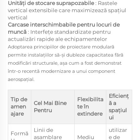
Unități de stocare suprapozabile
: Rastele
vertical extensibile care maximizează spațiul
vertical
Carcase interschimbabile pentru locuri de
muncă
: Interfețe standardizate pentru
actualizări rapide ale echipamentelor
Adoptarea principiilor de proiectare modulară
permite instalațiilor să-și dubleze capacitatea fără
modificări structurale, așa cum a fost demonstrat
într-o recentă modernizare a unui component
aerospațial.
Eficienț
Tip de
Flexibilita
Cel Mai Bine
ă a
amen
te în
Pentru
spațiul
ajare
extindere
ui
Linii de
utilizar
Formă
asamblare
Mediu
e de