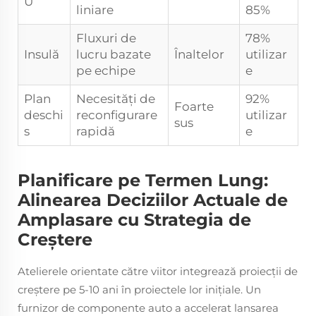
U
liniare
85%
Fluxuri de
78%
Insulă
lucru bazate
Înaltelor
utilizar
pe echipe
e
Plan
Necesități de
92%
Foarte
deschi
reconfigurare
utilizar
sus
s
rapidă
e
Planificare pe Termen Lung:
Alinearea Deciziilor Actuale de
Amplasare cu Strategia de
Creștere
Atelierele orientate către viitor integrează proiecții de
creștere pe 5-10 ani în proiectele lor inițiale. Un
furnizor de componente auto a accelerat lansarea