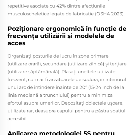
repetitive asociate cu 42% dintre afecțiunile
musculoscheletice legate de fabricație (OSHA 2023).
Poziționare ergonomică în funcție de
frecvența utilizării și modelele de
acces
Organizați posturile de lucru în zone primare
(utilizare orară), secundare (utilizare zilnică) și terțiare
(utilizare săptămânală). Plasați uneltele utilizate
frecvent, cum ar fi arzătoarele de sudură, în interiorul
unui arc de întindere înainte de 20° (15-24 inch de la
linia mediană a trunchiului) pentru a minimiza
efortul asupra umerilor. Depozitați obiectele ușoare,
utilizate rar, deasupra capului pentru a păstra spațiul
accesibil.
Aplicarea metodologiei 5S pentru