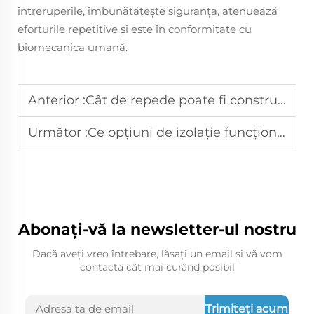
întreruperile, îmbunătățește siguranța, atenuează
eforturile repetitive și este în conformitate cu
biomecanica umană.
Anterior :
Cât de repede poate fi construită o clădire cu structură din oțel prefabricat?
Următor :
Ce opțiuni de izolație funcționează pentru structurile din metal?
Abonați-vă la newsletter-ul nostru
Dacă aveți vreo întrebare, lăsați un email și vă vom
contacta cât mai curând posibil
Trimiteți acum